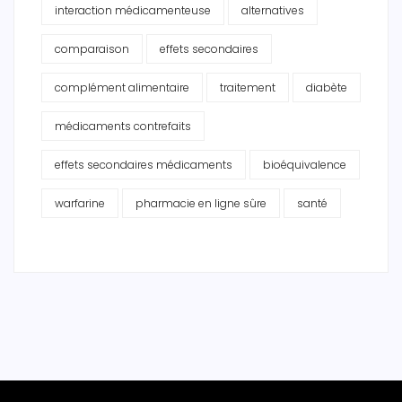
interaction médicamenteuse
alternatives
comparaison
effets secondaires
complément alimentaire
traitement
diabète
médicaments contrefaits
effets secondaires médicaments
bioéquivalence
warfarine
pharmacie en ligne sûre
santé