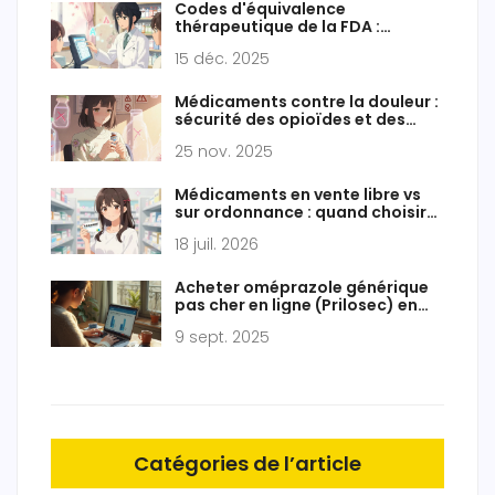
Codes d'équivalence
thérapeutique de la FDA :
comment la loi détermine la
15 déc. 2025
substituabilité des
médicaments
Médicaments contre la douleur :
sécurité des opioïdes et des
non-opioïdes
25 nov. 2025
Médicaments en vente libre vs
sur ordonnance : quand choisir
quoi ?
18 juil. 2026
Acheter oméprazole générique
pas cher en ligne (Prilosec) en
France - Guide sûr 2025
9 sept. 2025
Catégories de l’article