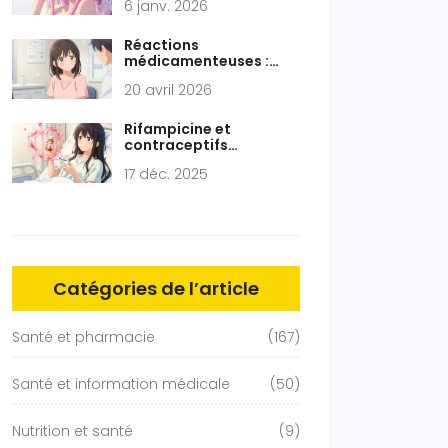
6 janv. 2026
Neuromusculaires
Auto-Immuns
Réactions
médicamenteuses :
faut-il bannir toute une
20 avril 2026
famille de
médicaments ?
Rifampicine et
contraceptifs
hormonaux : risque
17 déc. 2025
d'ovulation imprévue
Catégories de l’article
Santé et pharmacie
(167)
Santé et information médicale
(50)
Nutrition et santé
(9)