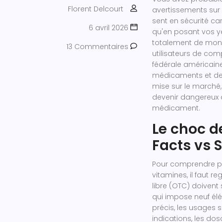
Florent Delcourt
avertissements su
sent en sécurité ca
6 avril 2026
qu'en posant vos y
totalement de monde
13 Commentaires
utilisateurs de co
fédérale américaine 
médicaments et de
mise sur le marché,
devenir dangereux
médicament.
Le choc d
Facts vs 
Pour comprendre po
vitamines, il faut r
libre (OTC) doivent
qui impose neuf élé
précis, les usages s
indications, les do