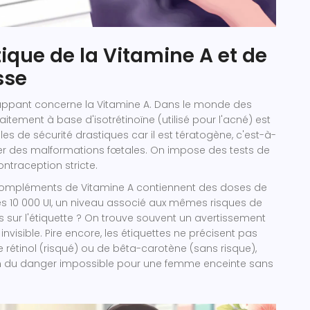
tique de la Vitamine A et de
sse
rappant concerne la
Vitamine A
. Dans le monde des
itement à base d'isotrétinoïne (utilisé pour l'acné) est
es de sécurité drastiques car il est tératogène, c'est-à-
ser des malformations fœtales. On impose des tests de
ntraception stricte.
 compléments de Vitamine A contiennent des doses de
es 10 000 UI, un niveau associé aux mêmes risques de
 sur l'étiquette ? On trouve souvent un avertissement
nvisible. Pire encore, les étiquettes ne précisent pas
 de rétinol (risqué) ou de bêta-carotène (sans risque),
on du danger impossible pour une femme enceinte sans