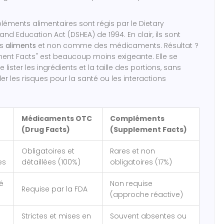
éments alimentaires
sont régis par le
Dietary
and Education Act (DSHEA) de 1994
. En clair, ils sont
es
aliments
et non comme des médicaments. Résultat ?
ment Facts" est beaucoup moins exigeante. Elle se
lister les ingrédients et la taille des portions, sans
ler les risques pour la santé ou les interactions
Médicaments OTC
Compléments
(Drug Facts)
(Supplement Facts)
Obligatoires et
Rares et non
es
détaillées (100%)
obligatoires (17%)
é
Non requise
Requise par la FDA
(approche réactive)
Strictes et mises en
Souvent absentes ou