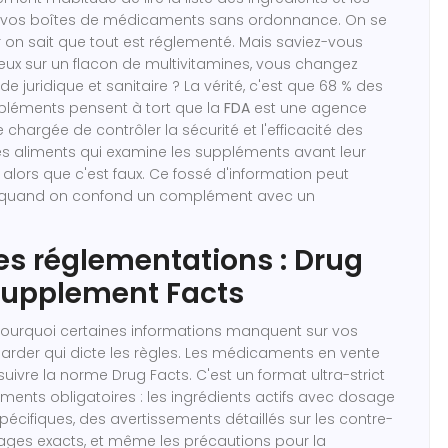
r vos boîtes de médicaments sans ordonnance. On se
r on sait que tout est réglementé. Mais saviez-vous
eux sur un flacon de multivitamines, vous changez
 juridique et sanitaire ? La vérité, c'est que 68 % des
mpléments pensent à tort que la
FDA
est une
agence
chargée de contrôler la sécurité et l'efficacité des
s aliments
qui examine les suppléments avant leur
 alors que c'est faux. Ce fossé d'information peut
 quand on confond un complément avec un
es réglementations : Drug
Supplement Facts
urquoi certaines informations manquent sur vos
egarder qui dicte les règles. Les médicaments en vente
 suivre la norme
Drug Facts
. C'est un format ultra-strict
ments obligatoires : les ingrédients actifs avec dosage
pécifiques, des avertissements détaillés sur les contre-
sages exacts, et même les précautions pour la