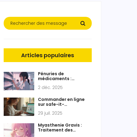
Articles populaires
Pénuries de
médicaments :
comment réagir quand
2 déc. 2025
les traitements ne sont
pas disponibles
Commander en ligne
sur safe-it-
phshop.com : Sécurité,
29 juil. 2025
Conseils et Expérience
d’Achat
Myasthenie Gravis :
Traitement des
Troubles