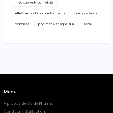
médicaments contrefaits
effets secondaires médicaments
bioéquivalence
warfarine
pharmacie en ligne sûre
santé
Menu
À propos de Guide Pharma
Conditions d’utilisation