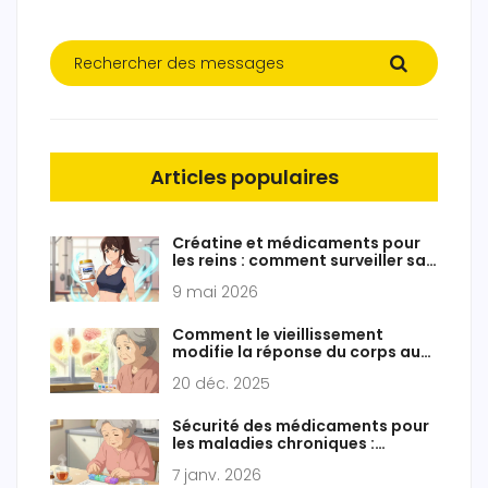
Articles populaires
Créatine et médicaments pour
les reins : comment surveiller sa
fonction rénale sans fausses
9 mai 2026
alarmes
Comment le vieillissement
modifie la réponse du corps aux
médicaments et les posologies
20 déc. 2025
Sécurité des médicaments pour
les maladies chroniques :
conseils pour une utilisation à
7 janv. 2026
long terme