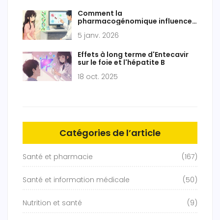
Comment la
pharmacogénomique influence
le risque d'interactions
5 janv. 2026
médicamenteuses
Effets à long terme d'Entecavir
sur le foie et l'hépatite B
18 oct. 2025
Catégories de l’article
Santé et pharmacie
(167)
Santé et information médicale
(50)
Nutrition et santé
(9)