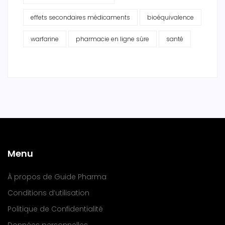
effets secondaires médicaments
bioéquivalence
warfarine
pharmacie en ligne sûre
santé
Menu
À propos de Guide Pharma
Conditions d’utilisation
Politique de Confidentialité