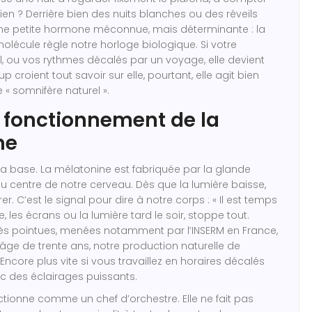
ien ? Derrière bien des nuits blanches ou des réveils
e petite hormone méconnue, mais déterminante : la
olécule règle notre horloge biologique. Si votre
, ou vos rythmes décalés par un voyage, elle devient
 croient tout savoir sur elle, pourtant, elle agit bien
 « somnifère naturel ».
t fonctionnement de la
ne
base. La mélatonine est fabriquée par la glande
u centre de notre cerveau. Dès que la lumière baisse,
er. C’est le signal pour dire à notre corps : « Il est temps
e, les écrans ou la lumière tard le soir, stoppe tout.
ès pointues, menées notamment par l’INSERM en France,
âge de trente ans, notre production naturelle de
ncore plus vite si vous travaillez en horaires décalés
ec des éclairages puissants.
tionne comme un chef d’orchestre. Elle ne fait pas