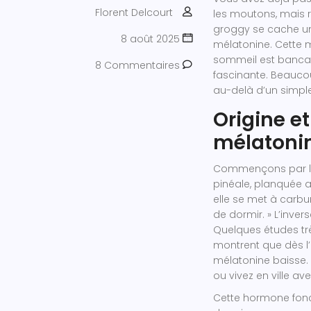
Florent Delcourt
les moutons, mais r
groggy se cache un
8 août 2025
mélatonine. Cette m
sommeil est bancal
8 Commentaires
fascinante. Beaucoup
au-delà d’un simple
Origine e
mélatoni
Commençons par la 
pinéale, planquée a
elle se met à carbur
de dormir. » L’invers
Quelques études tr
montrent que dès l’
mélatonine baisse. E
ou vivez en ville av
Cette hormone fonc