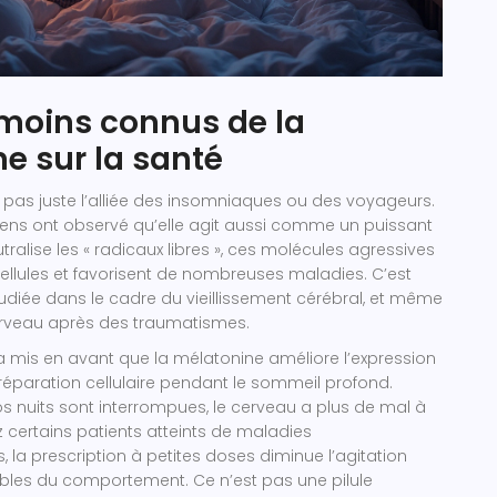
 moins connus de la
e sur la santé
 pas juste l’alliée des insomniaques ou des voyageurs.
iens ont observé qu’elle agit aussi comme un puissant
utralise les « radicaux libres », ces molécules agressives
 cellules et favorisent de nombreuses maladies. C’est
tudiée dans le cadre du vieillissement cérébral, et même
erveau après des traumatismes.
 mis en avant que la mélatonine améliore l’expression
 réparation cellulaire pendant le sommeil profond.
s nuits sont interrompues, le cerveau a plus de mal à
z certains patients atteints de maladies
 la prescription à petites doses diminue l’agitation
ubles du comportement. Ce n’est pas une pilule