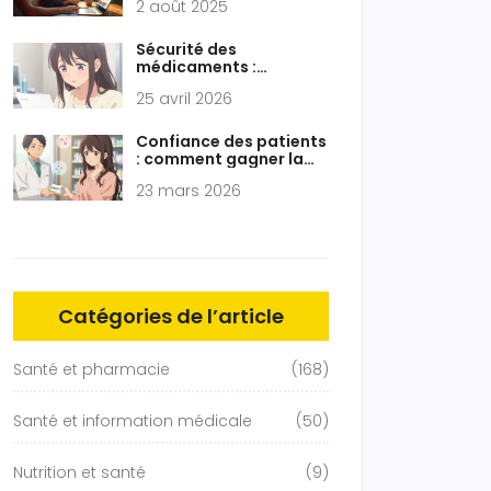
2 août 2025
: fiabilité, prix et
conseils
Sécurité des
médicaments :
statistiques et conseils
25 avril 2026
pour éviter les erreurs
Confiance des patients
: comment gagner la
confiance dans les
23 mars 2026
médicaments
génériques
Catégories de l’article
Santé et pharmacie
(168)
Santé et information médicale
(50)
Nutrition et santé
(9)