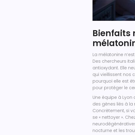
Bienfaits
mélatonin
La mélatonine n’est
Des chercheurs ital
antioxydant. Elle ne
qui vieillissent nos
pourquoi elle est é
pour protéger le c
Une équipe à Lyon a
des gènes liés à la
Concrètement, si vo
se « nettoyer ». Che
neurodégénératives,
nocturne et les tro