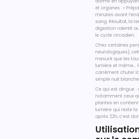
dormir en appuyant
et organes : « Prép
minutes avant l’en
sang. Résultat, la t
digestion ralentit a
le cycle circadien.
Chez certaines pe
neurologiques), cet
mesuré que les taux
lumière et même… la 
carrément chuter la
simple nuit blanche
Ce qui est dingue :
notamment ceux qu
plantes en contienne
lumière qui reste l
après 22h, c’est don
Utilisatio