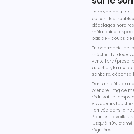
sur le so
La raison pour laq
ce sont les troubles
décalages horaires.
mélatonine respecte
pas de « coups de 
En pharmacie, on la
mâcher. La dose va
vente libre (prescr
attention, la mélato
sanitaire, déconsei
Dans une étude men
prendre 1 mg de mé
réduisait le temps
voyageurs touchés p
l’arrivée dans le no
Pour les travailleu
jusqu’à 40% d’améli
régulières.