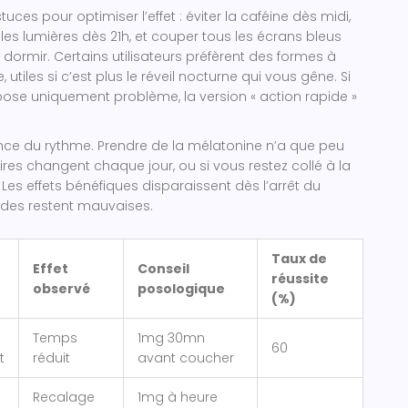
tuces pour optimiser l’effet : éviter la caféine dès midi,
 les lumières dès 21h, et couper tous les écrans bleus
dormir. Certains utilisateurs préfèrent des formes à
 utiles si c’est plus le réveil nocturne qui vous gêne. Si
ose uniquement problème, la version « action rapide »
nce du rythme. Prendre de la mélatonine n’a que peu
aires changent chaque jour, ou si vous restez collé à la
r. Les effets bénéfiques disparaissent dès l’arrêt du
tudes restent mauvaises.
Taux de
Effet
Conseil
réussite
observé
posologique
(%)
Temps
1mg 30mn
60
t
réduit
avant coucher
Recalage
1mg à heure