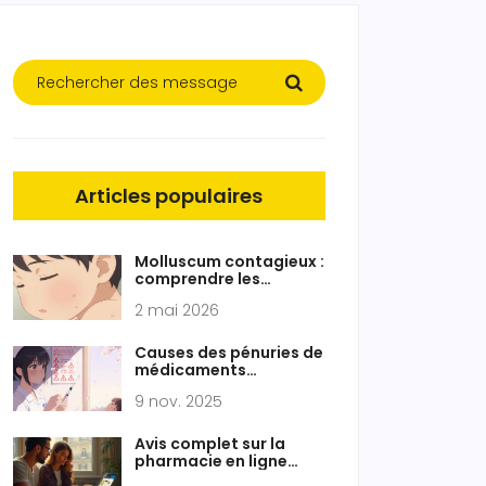
Articles populaires
Molluscum contagieux :
comprendre les
boutons, transmission
2 mai 2026
et traitements
Causes des pénuries de
médicaments
génériques : problèmes
9 nov. 2025
de fabrication et de
chaîne
d'approvisionnement
Avis complet sur la
pharmacie en ligne
bigmountaindrugs.com