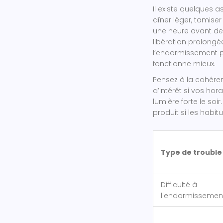
Il existe quelques as
dîner léger, tamiser
une heure avant de 
libération prolongée,
l’endormissement p
fonctionne mieux.
Pensez à la cohére
d’intérêt si vos hor
lumière forte le soi
produit si les habi
Type de trouble
Difficulté à
l'endormissemen