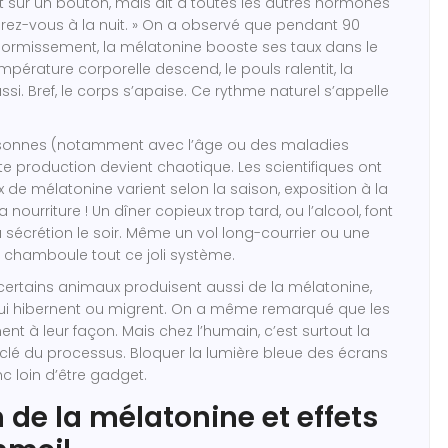
 sur un bouton, mais dit à toutes les autres hormones
arez-vous à la nuit. » On a observé que pendant 90
dormissement, la mélatonine booste ses taux dans le
empérature corporelle descend, le pouls ralentit, la
ussi. Bref, le corps s’apaise. Ce rythme naturel s’appelle
rsonnes (notamment avec l’âge ou des maladies
te production devient chaotique. Les scientifiques ont
 de mélatonine varient selon la saison, exposition à la
nourriture ! Un dîner copieux trop tard, ou l’alcool, font
 sécrétion le soir. Même un vol long-courrier ou une
 chamboule tout ce joli système.
 certains animaux produisent aussi de la mélatonine,
i hibernent ou migrent. On a même remarqué que les
nt à leur façon. Mais chez l’humain, c’est surtout la
a clé du processus. Bloquer la lumière bleue des écrans
c loin d’être gadget.
n de la mélatonine et effets