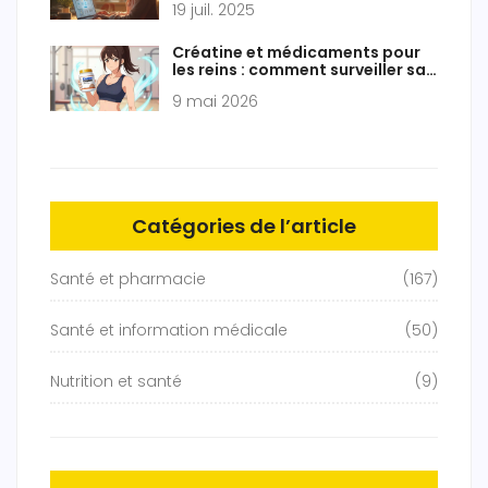
19 juil. 2025
Créatine et médicaments pour
les reins : comment surveiller sa
fonction rénale sans fausses
9 mai 2026
alarmes
Catégories de l’article
Santé et pharmacie
(167)
Santé et information médicale
(50)
Nutrition et santé
(9)