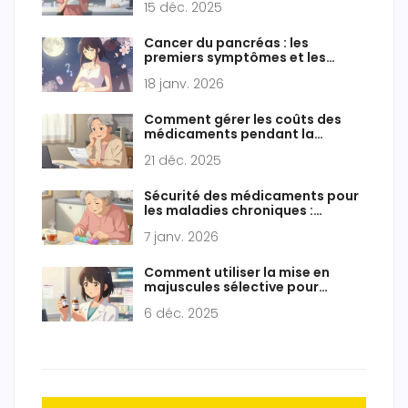
15 déc. 2025
Cancer du pancréas : les
premiers symptômes et les
avancées thérapeutiques
18 janv. 2026
récentes
Comment gérer les coûts des
médicaments pendant la
période de lacune de couverture
21 déc. 2025
(donut hole) du Medicare Part D
Sécurité des médicaments pour
les maladies chroniques :
conseils pour une utilisation à
7 janv. 2026
long terme
Comment utiliser la mise en
majuscules sélective pour
réduire les erreurs de
6 déc. 2025
médicaments