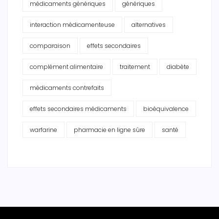
médicaments génériques
génériques
interaction médicamenteuse
alternatives
comparaison
effets secondaires
complément alimentaire
traitement
diabète
médicaments contrefaits
effets secondaires médicaments
bioéquivalence
warfarine
pharmacie en ligne sûre
santé