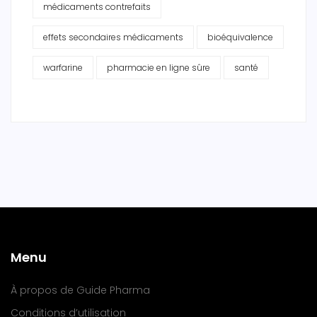
médicaments contrefaits
effets secondaires médicaments
bioéquivalence
warfarine
pharmacie en ligne sûre
santé
Menu
À propos de Guide Pharma
Conditions d’utilisation