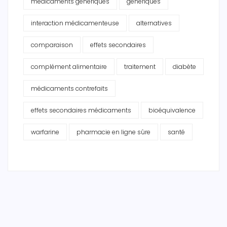
médicaments génériques
génériques
interaction médicamenteuse
alternatives
comparaison
effets secondaires
complément alimentaire
traitement
diabète
médicaments contrefaits
effets secondaires médicaments
bioéquivalence
warfarine
pharmacie en ligne sûre
santé