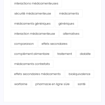
interactions médicamenteuses
sécurité médicamenteuse
médicaments
médicaments génériques
génériques
interaction médicamenteuse
alternatives
comparaison
effets secondaires
complément alimentaire
traitement
diabète
médicaments contrefaits
effets secondaires médicaments
bioéquivalence
warfarine
pharmacie en ligne sûre
santé