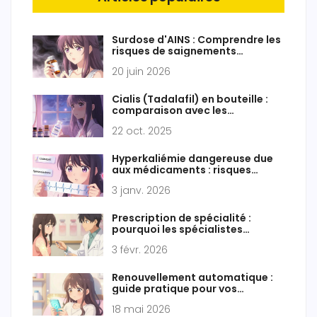
Surdose d'AINS : Comprendre les
risques de saignements
digestifs et la prise en charge
20 juin 2026
Cialis (Tadalafil) en bouteille :
comparaison avec les
alternatives
22 oct. 2025
Hyperkaliémie dangereuse due
aux médicaments : risques
cardiaques et traitements
3 janv. 2026
Prescription de spécialité :
pourquoi les spécialistes
privilégient les médicaments de
3 févr. 2026
marque
Renouvellement automatique :
guide pratique pour vos
médicaments génériques en
18 mai 2026
ligne