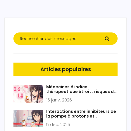
Articles populaires
Médecines à indice
thérapeutique étroit : risques du
changement entre génériques
16 janv. 2026
de différents fabricants
Interactions entre inhibiteurs de
la pompe à protons et
antifongiques : impact sur
5 déc. 2025
l'absorption