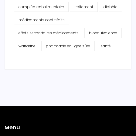
complément alimentaire
traitement
diabète
médicaments contrefaits
effets secondaires médicaments
bioéquivalence
warfarine
pharmacie en ligne sûre
santé
Menu