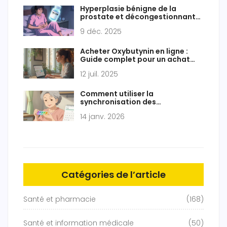
Hyperplasie bénigne de la
prostate et décongestionnants :
risque de rétention urinaire
9 déc. 2025
Acheter Oxybutynin en ligne :
Guide complet pour un achat
sécurisé
12 juil. 2025
Comment utiliser la
synchronisation des
renouvellements pour améliorer
14 janv. 2026
l'observance thérapeutique
Catégories de l’article
Santé et pharmacie
(168)
Santé et information médicale
(50)