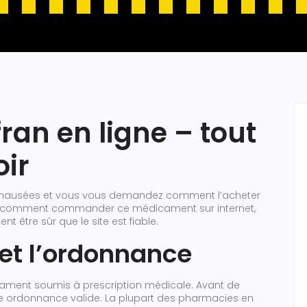
n en ligne – tout
oir
es nausées et vous vous demandez comment l’acheter
as comment commander ce médicament sur internet,
nt être sûr que le site est fiable.
é et l’ordonnance
cament soumis à prescription médicale. Avant de
 une ordonnance valide. La plupart des pharmacies en