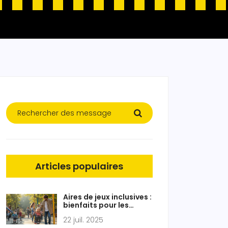
Articles populaires
Aires de jeux inclusives :
bienfaits pour les
enfants atteints de
22 juil. 2025
paralysie cérébrale