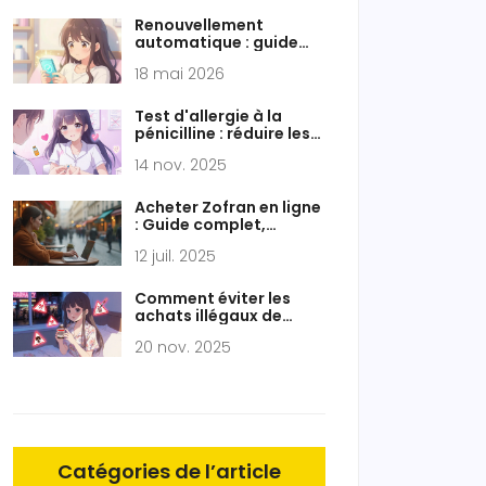
Renouvellement
automatique : guide
pratique pour vos
18 mai 2026
médicaments
génériques en ligne
Test d'allergie à la
pénicilline : réduire les
évitements inutiles et
14 nov. 2025
les effets secondaires
Acheter Zofran en ligne
: Guide complet,
conseils et précautions
12 juil. 2025
pour commander en
toute sécurité
Comment éviter les
achats illégaux de
médicaments à
20 nov. 2025
l'étranger
Catégories de l’article