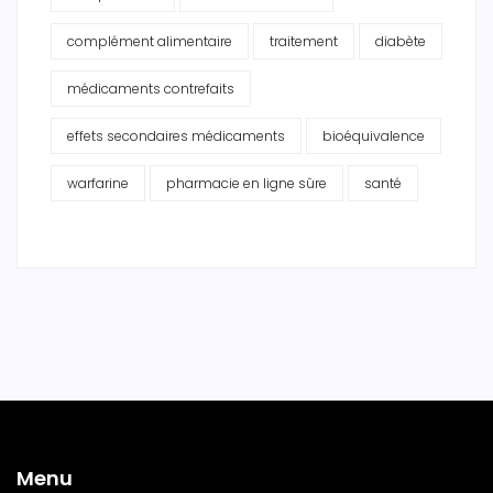
complément alimentaire
traitement
diabète
médicaments contrefaits
effets secondaires médicaments
bioéquivalence
warfarine
pharmacie en ligne sûre
santé
Menu