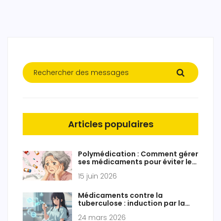
Articles populaires
Polymédication : Comment gérer
ses médicaments pour éviter les
interactions dangereuses
15 juin 2026
Médicaments contre la
tuberculose : induction par la
rifampicine et interactions
24 mars 2026
médicamenteuses