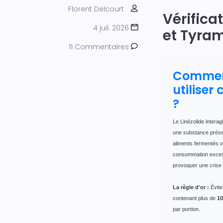
Florent Delcourt
Vérificat
4 juil. 2026
et Tyra
11 Commentaires
Comme
utiliser 
?
Le Linézolide interag
une substance prése
aliments fermentés ou
consommation exces
provoquer une crise
La règle d'or :
Évite
contenant plus de
1
par portion.