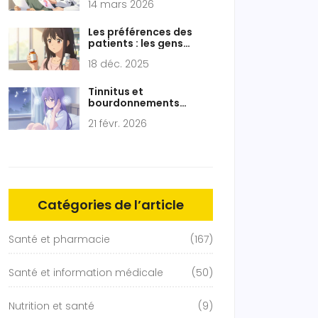
14 mars 2026
Les préférences des
patients : les gens
choisissent-ils les
18 déc. 2025
génériques autorisés ?
Tinnitus et
bourdonnements
d'oreille causés par les
21 févr. 2026
médicaments : ce qu'il
faut savoir
Catégories de l’article
Santé et pharmacie
(167)
Santé et information médicale
(50)
Nutrition et santé
(9)