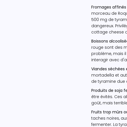
Fromages affinés 
morceau de Roque
500 mg de tyrami
dangereux. Privil
cottage cheese ou
Boissons alcoolisé
rouge sont des m
problème, mais il
interagir avec d'
Viandes séchées 
mortadella et aut
de tyramine due a
Produits de soja f
être évités. Ces a
goût, mais terribl
Fruits trop mûrs o
taches noires, a
fermenter. La ty