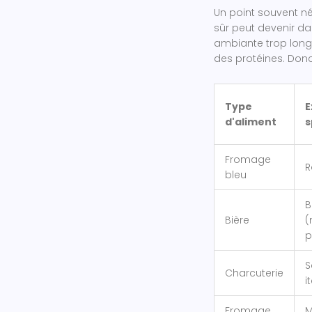
Un point souvent n
sûr peut devenir da
ambiante trop long
des protéines. Donc
Type
E
d'aliment
s
Fromage
R
bleu
B
Bière
(
p
S
Charcuterie
i
Fromage
M