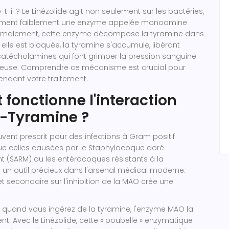
-t-il ? Le Linézolide agit non seulement sur les bactéries,
alement faiblement une enzyme appelée monoamine
rmalement, cette enzyme décompose la tyramine dans
elle est bloquée, la tyramine s'accumule, libérant
técholamines qui font grimper la pression sanguine
euse. Comprendre ce mécanisme est crucial pour
pendant votre traitement.
onctionne l'interaction
e-Tyramine ?
uvent prescrit pour des infections à Gram positif
que celles causées par le
Staphylocoque doré
nt (SARM)
ou les entérocoques résistants à la
un outil précieux dans l'arsenal médical moderne.
t secondaire sur l'inhibition de la MAO crée une
 quand vous ingérez de la tyramine, l'enzyme MAO la
nt. Avec le Linézolide, cette « poubelle » enzymatique