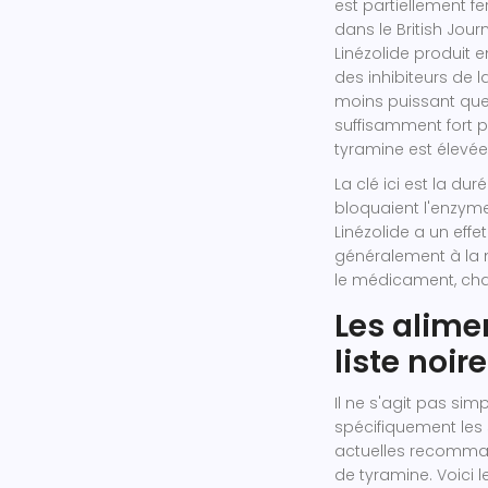
est partiellement f
dans le British Jou
Linézolide produit 
des inhibiteurs de l
moins puissant que 
suffisamment fort p
tyramine est élevée
La clé ici est la d
bloquaient l'enzyme
Linézolide a un effet
généralement à la 
le médicament, ch
Les alime
liste noire
Il ne s'agit pas sim
spécifiquement les 
actuelles recomman
de tyramine. Voici 