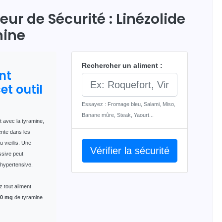
eur de Sécurité : Linézolide
mine
Rechercher un aliment :
nt
cet outil
Essayez : Fromage bleu, Salami, Miso,
Banane mûre, Steak, Yaourt...
it avec la tyramine,
nte dans les
 vieillis. Une
Vérifier la sécurité
sive peut
 hypertensive.
z tout aliment
00 mg
de tyramine