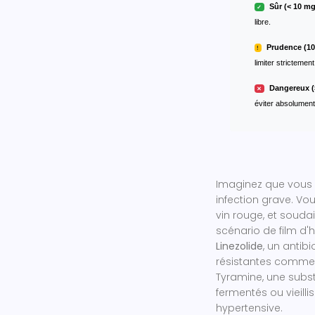
Sûr (< 10 mg
✓
libre.
Prudence (10
!
limiter strictement
Dangereux (
✕
éviter absolument
Imaginez que vous p
infection grave. V
vin rouge, et soudai
scénario de film d'h
Linezolide
,
un antibi
résistantes comme
Tyramine
,
une subst
fermentés ou vieillis
hypertensive.