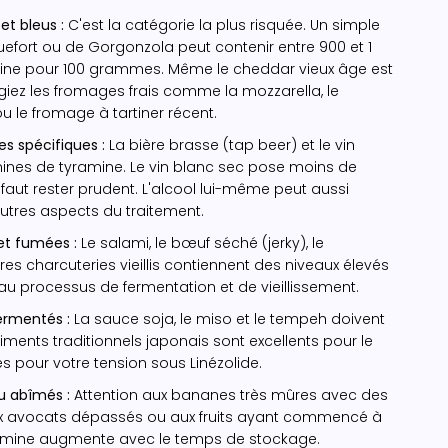
et bleus :
C'est la catégorie la plus risquée. Un simple
fort ou de Gorgonzola peut contenir entre 900 et 1
ne pour 100 grammes. Même le cheddar vieux âge est
égiez les fromages frais comme la mozzarella, le
 le fromage à tartiner récent.
es spécifiques :
La bière brasse (tap beer) et le vin
ines de tyramine. Le vin blanc sec pose moins de
 faut rester prudent. L'alcool lui-même peut aussi
autres aspects du traitement.
et fumées :
Le salami, le bœuf séché (jerky), le
res charcuteries vieillis contiennent des niveaux élevés
u processus de fermentation et de vieillissement.
ermentés :
La sauce soja, le miso et le tempeh doivent
liments traditionnels japonais sont excellents pour le
es pour votre tension sous Linézolide.
u abîmés :
Attention aux bananes très mûres avec des
ux avocats dépassés ou aux fruits ayant commencé à
ramine augmente avec le temps de stockage.