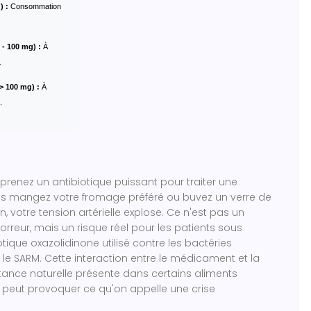
) :
Consommation
 - 100 mg) :
À
.
> 100 mg) :
À
.
renez un antibiotique puissant pour traiter une
ous mangez votre fromage préféré ou buvez un verre de
n, votre tension artérielle explose. Ce n'est pas un
orreur, mais un risque réel pour les patients sous
otique oxazolidinone utilisé contre les bactéries
 le SARM
.
Cette interaction entre le médicament et la
ance naturelle présente dans certains aliments
peut provoquer ce qu'on appelle une crise