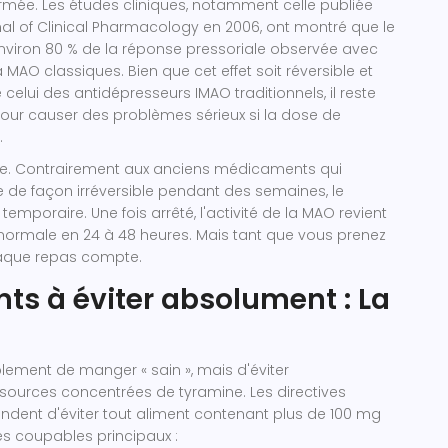
ermée. Les études cliniques, notamment celle publiée
rnal of Clinical Pharmacology en 2006, ont montré que le
environ 80 % de la réponse pressoriale observée avec
a MAO classiques. Bien que cet effet soit réversible et
celui des antidépresseurs IMAO traditionnels, il reste
our causer des problèmes sérieux si la dose de
.
urée. Contrairement aux anciens médicaments qui
 de façon irréversible pendant des semaines, le
 temporaire. Une fois arrêté, l'activité de la MAO revient
normale en 24 à 48 heures. Mais tant que vous prenez
aque repas compte.
nts à éviter absolument : La
plement de manger « sain », mais d'éviter
sources concentrées de tyramine. Les directives
dent d'éviter tout aliment contenant plus de 100 mg
les coupables principaux :