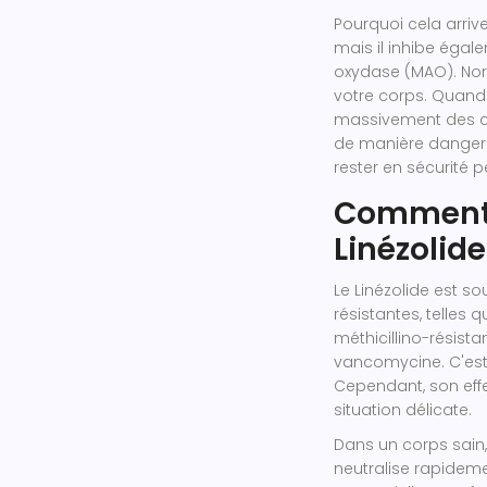
Pourquoi cela arrive
mais il inhibe ég
oxydase (MAO). No
votre corps. Quand 
massivement des ca
de manière danger
rester en sécurité 
Comment f
Linézolid
Le Linézolide est so
résistantes, telles 
méthicillino-résista
vancomycine. C'est 
Cependant, son effe
situation délicate.
Dans un corps sain,
neutralise rapideme