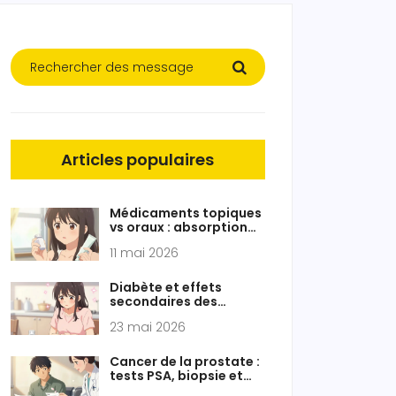
Articles populaires
Médicaments topiques
vs oraux : absorption
systémique et sécurité
11 mai 2026
Diabète et effets
secondaires des
médicaments : gérer
23 mai 2026
les complications du
glucose
Cancer de la prostate :
tests PSA, biopsie et
options de traitement