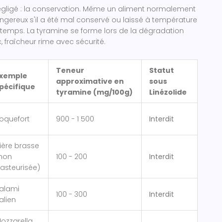
égligé : la conservation. Même un aliment normalement
ngereux s'il a été mal conservé ou laissé à température
temps. La tyramine se forme lors de la dégradation
, fraîcheur rime avec sécurité.
Teneur
Statut
xemple
approximative en
sous
pécifique
tyramine (mg/100g)
Linézolide
oquefort
900 - 1 500
Interdit
ière brasse
non
100 - 200
Interdit
asteurisée)
alami
100 - 300
Interdit
talien
ozzarella