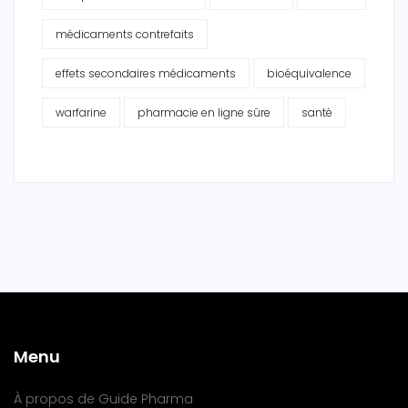
médicaments contrefaits
effets secondaires médicaments
bioéquivalence
warfarine
pharmacie en ligne sûre
santé
Menu
À propos de Guide Pharma