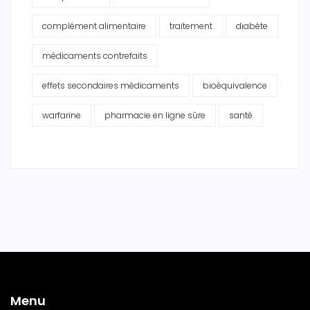
complément alimentaire
traitement
diabète
médicaments contrefaits
effets secondaires médicaments
bioéquivalence
warfarine
pharmacie en ligne sûre
santé
Menu