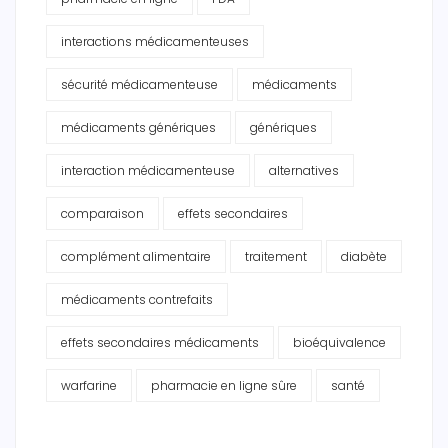
interactions médicamenteuses
sécurité médicamenteuse
médicaments
médicaments génériques
génériques
interaction médicamenteuse
alternatives
comparaison
effets secondaires
complément alimentaire
traitement
diabète
médicaments contrefaits
effets secondaires médicaments
bioéquivalence
warfarine
pharmacie en ligne sûre
santé