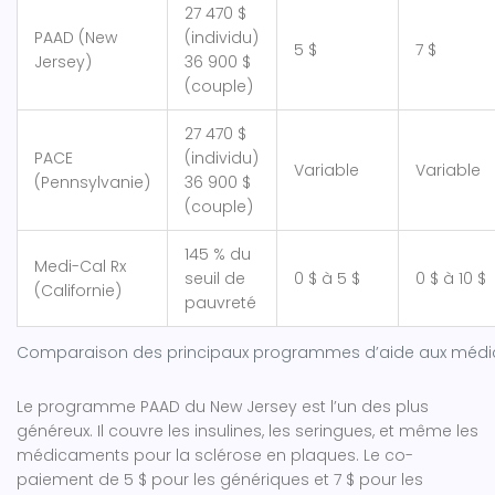
27 470 $
PAAD (New
(individu)
5 $
7 $
Jersey)
36 900 $
(couple)
27 470 $
PACE
(individu)
Variable
Variable
(Pennsylvanie)
36 900 $
(couple)
145 % du
Medi-Cal Rx
seuil de
0 $ à 5 $
0 $ à 10 $
(Californie)
pauvreté
Comparaison des principaux programmes d’aide aux médi
Le programme PAAD du New Jersey est l’un des plus
généreux. Il couvre les insulines, les seringues, et même les
médicaments pour la sclérose en plaques. Le co-
paiement de 5 $ pour les génériques et 7 $ pour les