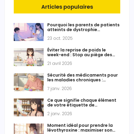
Articles populaires
Pourquoi les parents de patients
atteints de dystrophie
musculaire de Duchenne doivent
23 oct. 2025
pratiquer l'auto‑soin
Éviter la reprise de poids le
week-end : Stop au piège des
calories
21 avril 2026
Sécurité des médicaments pour
les maladies chroniques :
conseils pour une utilisation à
7 janv. 2026
long terme
Ce que signifie chaque élément
de votre étiquette de
médicament sur ordonnance
2 janv. 2026
Moment idéal pour prendre la
lévothyroxine : maximiser son