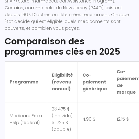
SPAP (State Pharmaceutical Assistance Program).
Certains, comme celui du New Jersey (PAAD), existent
depuis 1967. D’autres ont été créés récemment. Chaque
État décide qui est éligible, quels médicaments sont
couverts, et combien vous payez.
Comparaison des
programmes clés en 2025
Co-
Éligibilité
Co-
paiemen
Programme
(revenu
paiement
de
annuel)
générique
marque
23 475 $
Medicare Extra
(individu)
4,90 $
12,15 $
Help (fédéral)
31 725 $
(couple)