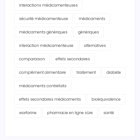
interactions médicamenteuses
sécurité médicamenteuse
médicaments
médicaments génériques
génériques
interaction médicamenteuse
alternatives
comparaison
effets secondaires
complément alimentaire
traitement
diabète
médicaments contrefaits
effets secondaires médicaments
bioéquivalence
warfarine
pharmacie en ligne sûre
santé