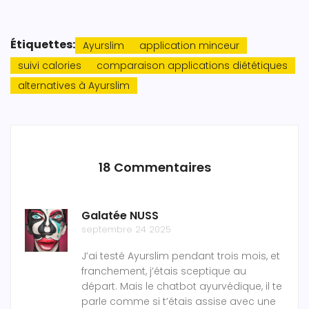
Étiquettes:
Ayurslim
application minceur
suivi calories
comparaison applications diététiques
alternatives à Ayurslim
18 Commentaires
Galatée NUSS
septembre 24 2025
J’ai testé Ayurslim pendant trois mois, et
franchement, j’étais sceptique au
départ. Mais le chatbot ayurvédique, il te
parle comme si t’étais assise avec une