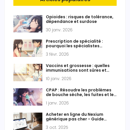
Opioides : risques de tolérance,
dépendance et surdose
30 janv. 2026
Prescription de spécialité :
pourquoi les spécialistes
privilégient les médicaments de
3 févr. 2026
marque
Vaccins et grossesse : quelles
immunisations sont sûres et
quand les administrer ?
10 janv. 2026
CPAP : Résoudre les problèmes
de bouche sèche, les fuites et les
ajustements de pression
1 janv. 2026
Acheter en ligne du Nexium
générique pas cher - Guide
d’achat sécurisé
3 oct. 2025