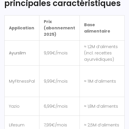
principales caractéristiques
Prix
Base
Application
(abonnement
alimentaire
2025)
≈ 1,2M d’aliments
Ayurslim
9,99€/mois
(incl. recettes
ayurvédiques)
MyFitnessPal
9,99€/mois
≈ 11M d’aliments
Yazio
6,99€/mois
≈ 1,8M d’aliments
Lifesum
7,99€/mois
≈ 2,5M d’aliments