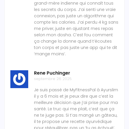
grand-mère indienne qui connaît tous
les secrets du corps. J’ai senti une vraie
connexion, pas juste un algorithme qui
compte les calories. J’ai perdu 4 kg sans
me priver, juste en ajustant mes repas
selon mon dosha. C’est fou comment
ça change la donne quand t’écoutes
ton corps et pas juste une app qui te dit
‘mange moins’.
Rene Puchinger
septembre 26 2025
Je suis passé de MyFitnessPal à Ayurslim
il y a 6 mois et je peux dire que c’est la
meilleure décision que j’ai prise pour ma
santé. Le truc qui me plait, c’est que ça
ne te juge pas. Si t’as mangé un gâteau,
il te propose une recette ayurvédique
pour rééquilibrer, pas un ‘tu as échoué’.