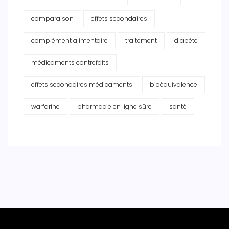
comparaison
effets secondaires
complément alimentaire
traitement
diabète
médicaments contrefaits
effets secondaires médicaments
bioéquivalence
warfarine
pharmacie en ligne sûre
santé