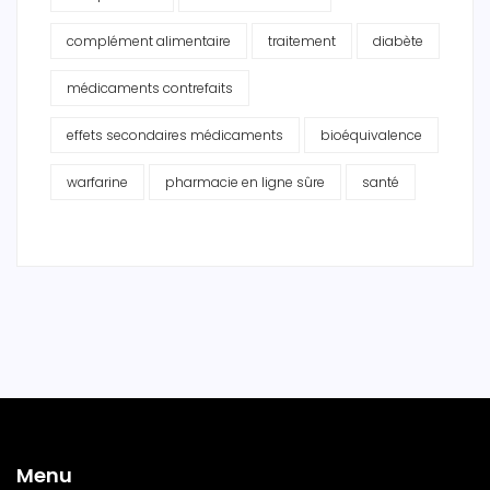
complément alimentaire
traitement
diabète
médicaments contrefaits
effets secondaires médicaments
bioéquivalence
warfarine
pharmacie en ligne sûre
santé
Menu