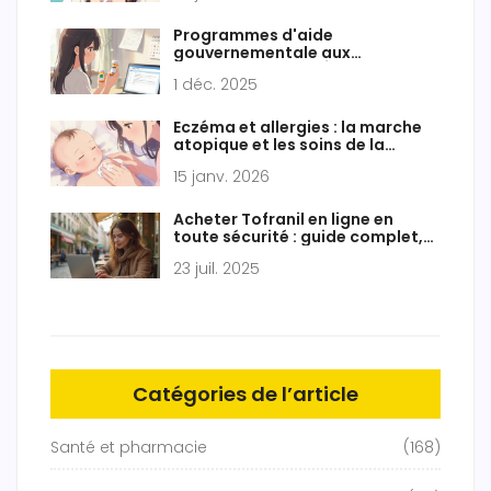
Programmes d'aide
gouvernementale aux
médicaments par État : Guide
1 déc. 2025
2025
Eczéma et allergies : la marche
atopique et les soins de la
barrière cutanée
15 janv. 2026
Acheter Tofranil en ligne en
toute sécurité : guide complet,
légalité et conseils
23 juil. 2025
Catégories de l’article
Santé et pharmacie
(168)